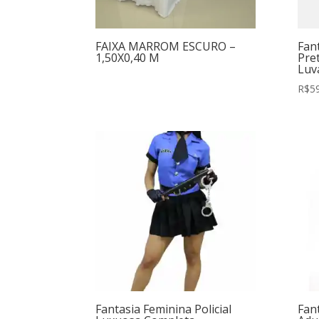
FAIXA MARROM ESCURO –
Fan
1,50X0,40 M
Pre
Luv
R$
5
Fantasia Feminina Policial
Fan