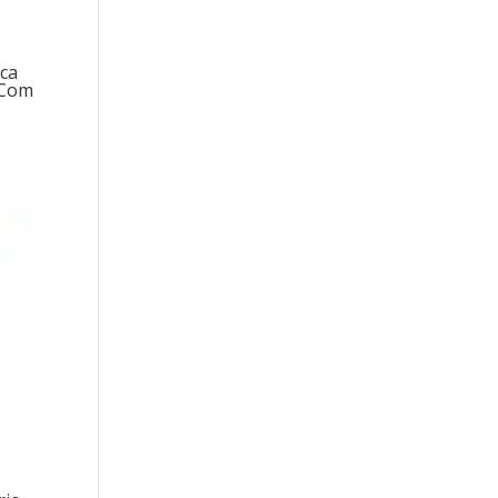
ca
 Com