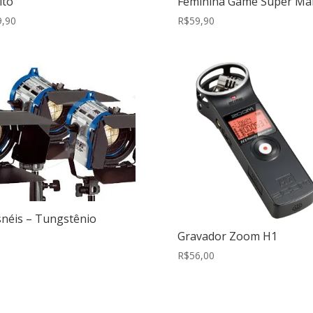
lto
Feminina Game Super Ma
9,90
R$
59,90
snéis – Tungstênio
Gravador Zoom H1
R$
56,00