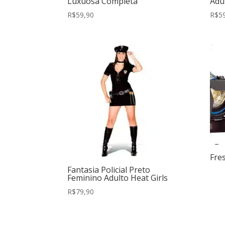
Luxuosa Completa
Adu
R$
59,90
R$
5
Fre
Fantasia Policial Preto
Feminino Adulto Heat Girls
R$
79,90