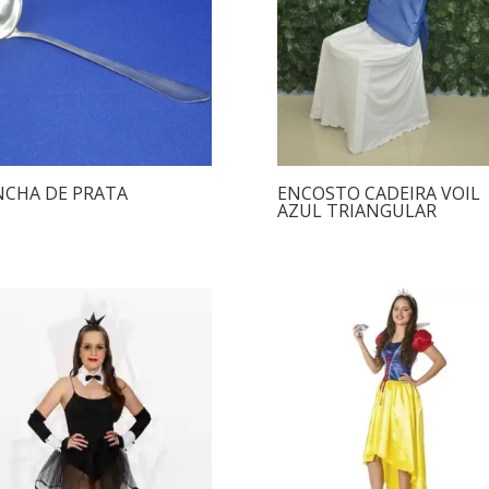
CHA DE PRATA
ENCOSTO CADEIRA VOIL
AZUL TRIANGULAR