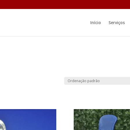
Início
Serviços