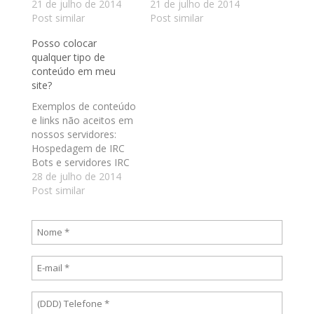
hospedagem.
21 de julho de 2014
páginas. Um domínio
21 de julho de 2014
Post similar
pode ser registrado
Post similar
somente para
Posso colocar
utilização de correio
qualquer tipo de
eletrônico. Nenhum
conteúdo em meu
domínio que já esteja
site?
registrado poderá ser
solicitado.
Exemplos de conteúdo
e links não aceitos em
nossos servidores:
Hospedagem de IRC
Bots e servidores IRC
Distribuição de
28 de julho de 2014
conteúdo musical
Post similar
protegido por lei
(arquivos Mp3, Wav,
ra, ram e outros)
Distribuição de
material obsceno e
pornográfico.
Distribuição de
material com apologia